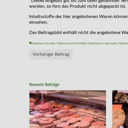
*Dieses Angebot gilt bis zum oben genannten Term
werden, so fern das Produkt nicht abgepackt ist.
Inhaltsstoffe der hier angebotenen Waren können
einsehen.
Das Beitragsbild enthält nicht die angebotene Wa
Fleischerei Gremler
,
Fleischerei im Eichsfeld
,
Fleischerei in Gernrode
,
Fleisch
Vorheriger Beitrag
Neueste Beiträge