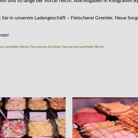
in und so lange der Vorrat reicht. Alle Angaben in Kilogramm (
 Sie in unserem Ladengeschäft – Fleischerei Gremler, Neue Sorg
ren!
erei Leinefelde Worbis
,
Partyservice Eichsfeld
,
Partyservice Leinefelde Worbis