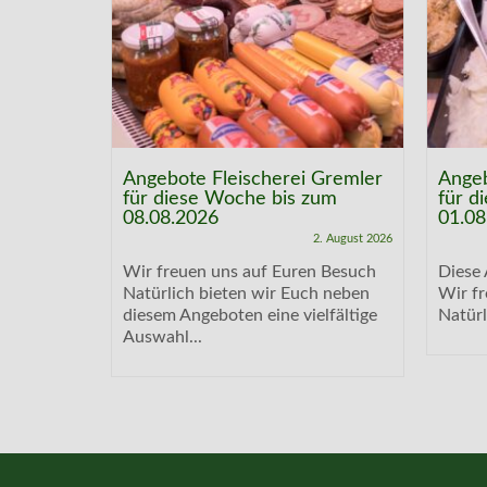
 Gremler
Angebote Fleischerei Gremler
Angeb
zum
für diese Woche bis zum
für d
08.08.2026
01.08
21. Juni 2026
2. August 2026
laufen.
Wir freuen uns auf Euren Besuch
Diese 
n Besuch
Natürlich bieten wir Euch neben
Wir f
 neben...
diesem Angeboten eine vielfältige
Natürl
Auswahl...