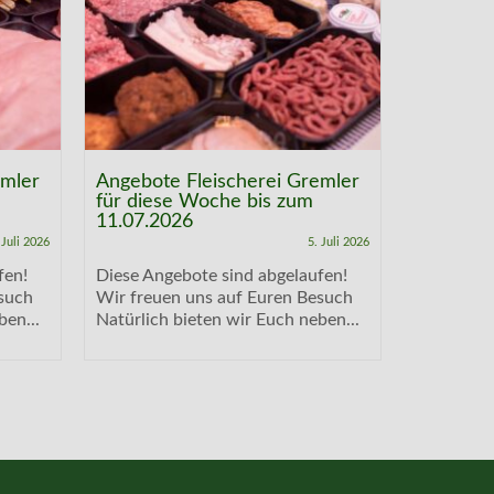
emler
Angebote Fleischerei Gremler
Angebote
für diese Woche bis zum
für dies
11.07.2026
04.07.20
 Juli 2026
5. Juli 2026
fen!
Diese Angebote sind abgelaufen!
Diese Ang
such
Wir freuen uns auf Euren Besuch
Wir freue
ben...
Natürlich bieten wir Euch neben...
Natürlich 