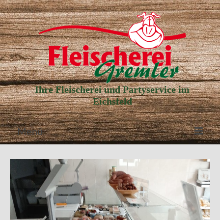
Ihre Fleischerei und Partyservice im
Eichsfeld
Menü
Aktuelle Angebote
Unser Partyservice
Unser Laden
Unsere Geschichte