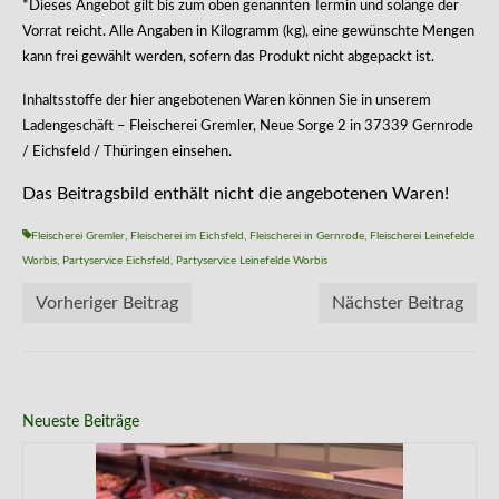
*Dieses Angebot gilt bis zum oben genannten Termin und solange der
Vorrat reicht. Alle Angaben in Kilogramm (kg), eine gewünschte Mengen
kann frei gewählt werden, sofern das Produkt nicht abgepackt ist.
Inhaltsstoffe der hier angebotenen Waren können Sie in unserem
Ladengeschäft – Fleischerei Gremler, Neue Sorge 2 in 37339 Gernrode
/ Eichsfeld / Thüringen einsehen.
Das Beitragsbild enthält nicht die angebotenen Waren!
Fleischerei Gremler
,
Fleischerei im Eichsfeld
,
Fleischerei in Gernrode
,
Fleischerei Leinefelde
Worbis
,
Partyservice Eichsfeld
,
Partyservice Leinefelde Worbis
Vorheriger Beitrag
Nächster Beitrag
Neueste Beiträge