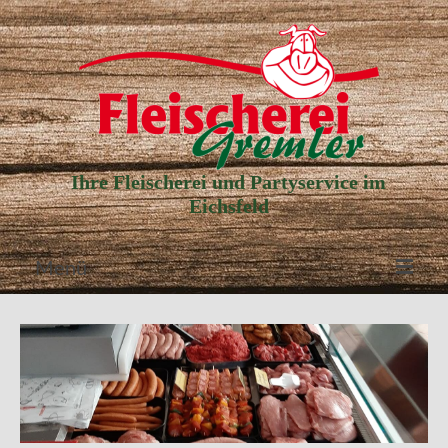
Ihre Fleischerei und Partyservice im
Eichsfeld
Menü
Aktuelle Angebote
Unser Partyservice
Unser Laden
Unsere Geschichte