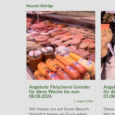
Neueste Beiträge
 Gremler
Angebote Fleischerei Gremler
Angeb
zum
für diese Woche bis zum
für d
08.08.2026
01.08
21. Juni 2026
2. August 2026
laufen.
Wir freuen uns auf Euren Besuch
Diese 
n Besuch
Natürlich bieten wir Euch neben
Wir f