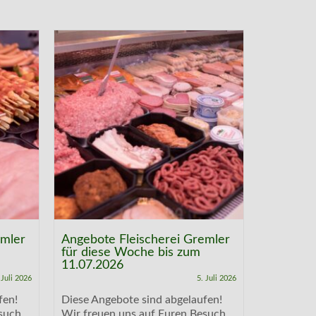
emler
Angebote Fleischerei Gremler
Angebote
für diese Woche bis zum
für dies
11.07.2026
04.07.20
 Juli 2026
5. Juli 2026
fen!
Diese Angebote sind abgelaufen!
Diese Ang
such
Wir freuen uns auf Euren Besuch
Wir freue