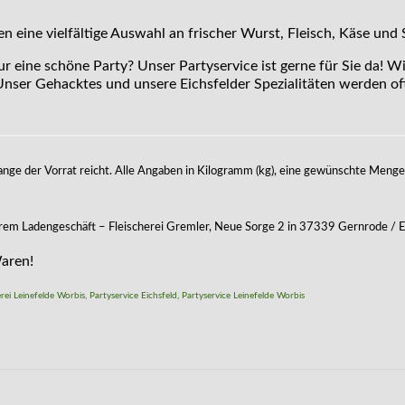
 eine vielfältige Auswahl an frischer Wurst, Fleisch, Käse und 
ur eine schöne Party? Unser Partyservice ist gerne für Sie da! W
nser Gehacktes und unsere Eichsfelder Spezialitäten werden oft
nge der Vorrat reicht. Alle Angaben in Kilogramm (kg), eine gewünschte Menge
erem Ladengeschäft – Fleischerei Gremler, Neue Sorge 2 in 37339 Gernrode / E
Waren!
erei Leinefelde Worbis
,
Partyservice Eichsfeld
,
Partyservice Leinefelde Worbis