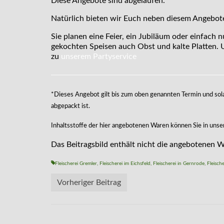
Diese Angebote sind abgelaufen.
Natürlich bieten wir Euch neben diesem Angeboten
Sie planen eine Feier, ein Jubiläum oder einfach n
gekochten Speisen auch Obst und kalte Platten. U
zu
unserem Partyservice
*Dieses Angebot gilt bis zum oben genannten Termin und sola
abgepackt ist.
Inhaltsstoffe der hier angebotenen Waren können Sie in uns
Das Beitragsbild enthält nicht die angebotenen 
Fleischerei Gremler
,
Fleischerei im Eichsfeld
,
Fleischerei in Gernrode
,
Fleisch
Vorheriger Beitrag