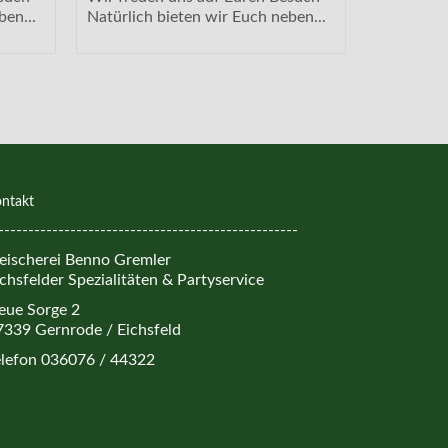
ben...
Natürlich bieten wir Euch neben...
Natürlich 
ntakt
--------------------------------------------------
leischerei Benno Gremler
chsfelder Spezialitäten & Partyservice
eue Sorge 2
7339 Gernrode / Eichsfeld
elefon 036076 / 44322