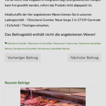
Vorrat reicht. Alle Angaben in Kilogramm (kg), eine gewünschte Mengen
kann frei gewählt werden, sofern das Produkt nicht abgepackt ist.
Inhaltsstoffe der hier angebotenen Waren können Sie in unserem
Ladengeschäft – Fleischerei Gremler, Neue Sorge 2 in 37339 Gernrode
/ Eichsfeld / Thüringen einsehen.
Das Beitragsbild enthält nicht die angebotenen Waren!
Fleischerei Gremler
,
Fleischerei im Eichsfeld
,
Fleischerei in Gernrode
,
Fleischerei Leinefelde
Worbis
,
Partyservice Eichsfeld
,
Partyservice Leinefelde Worbis
Vorheriger Beitrag
Nächster Beitrag
Neueste Beiträge