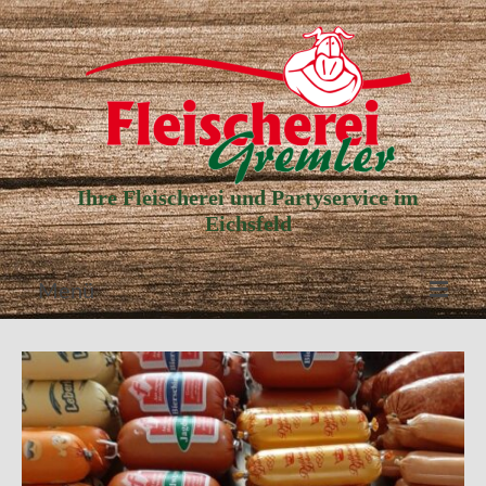
Ihre Fleischerei und Partyservice im
Eichsfeld
Menü
Aktuelle Angebote
Unser Partyservice
Unser Laden
Unsere Geschichte