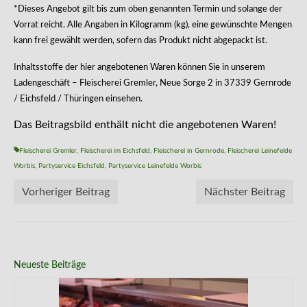
*Dieses Angebot gilt bis zum oben genannten Termin und solange der
Vorrat reicht. Alle Angaben in Kilogramm (kg), eine gewünschte Mengen
kann frei gewählt werden, sofern das Produkt nicht abgepackt ist.
Inhaltsstoffe der hier angebotenen Waren können Sie in unserem
Ladengeschäft – Fleischerei Gremler, Neue Sorge 2 in 37339 Gernrode
/ Eichsfeld / Thüringen einsehen.
Das Beitragsbild enthält nicht die angebotenen Waren!
Fleischerei Gremler
,
Fleischerei im Eichsfeld
,
Fleischerei in Gernrode
,
Fleischerei Leinefelde
Worbis
,
Partyservice Eichsfeld
,
Partyservice Leinefelde Worbis
Vorheriger Beitrag
Nächster Beitrag
Neueste Beiträge