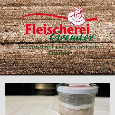
Ihre Fleischerei und Partyservice im
Eichsfeld
Menü
Aktuelle Angebote
Unser Partyservice
Unser Laden
Unsere Geschichte