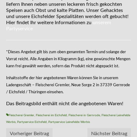
liefern Ihnen neben unseren leckeren frisch gekochten
Speisen auch Obst und kalte Platten. Unser Gehacktes
und unsere Eichsfelder Spezialitäten werden oft gebucht!
Hier findet Ihr weitere Informationen zu
unserem
Partyservice
*Dieses Angebot gilt bis zum oben genannten Termin und solange der
Vorrat reicht. Alle Angaben in Kilogramm (kg), eine gewünschte Mengen
kann frei gewählt werden, sofern das Produkt nicht abgepackt ist.
Inhaltsstoffe der hier angebotenen Waren können Sie in unserem
Ladengeschäft – Fleischerei Gremler, Neue Sorge 2 in 37339 Gernrode
/ Eichsfeld / Thüringen einsehen.
Das Beitragsbild enthält nicht die angebotenen Waren!
Fleischerei Gremler
,
Fleischerei im Eichsfeld
,
Fleischerei in Gernrode
,
Fleischerei Leinefelde
Worbis
,
Partyservice Eichsfeld
,
Partyservice Leinefelde Worbis
Vorheriger Beitrag
Nächster Beitrag