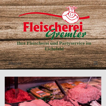
Ihre Fleischerei und Partyservice im
Eichsfeld
Menü
Aktuelle Angebote
Unser Partyservice
Unser Laden
Unsere Geschichte