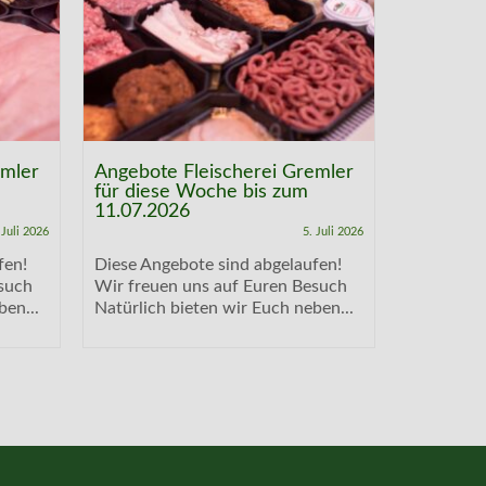
emler
Angebote Fleischerei Gremler
Angebote
für diese Woche bis zum
für dies
11.07.2026
04.07.20
 Juli 2026
5. Juli 2026
fen!
Diese Angebote sind abgelaufen!
Diese Ang
such
Wir freuen uns auf Euren Besuch
Wir freue
ben...
Natürlich bieten wir Euch neben...
Natürlich 