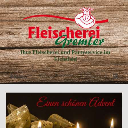
Ihre Fleischerei und Partyservice im
Eichsfeld
Menü
Aktuelle Angebote
Unser Partyservice
Unser Laden
Unsere Geschichte