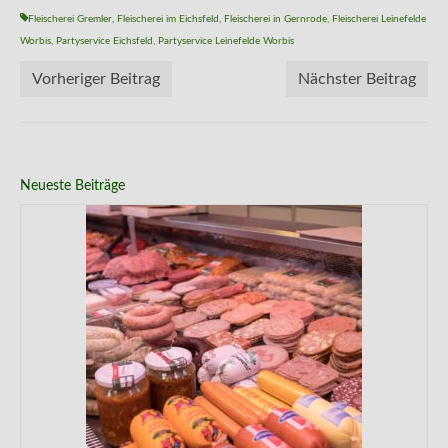
Fleischerei Gremler
,
Fleischerei im Eichsfeld
,
Fleischerei in Gernrode
,
Fleischerei Leinefelde
Worbis
,
Partyservice Eichsfeld
,
Partyservice Leinefelde Worbis
Vorheriger Beitrag
Nächster Beitrag
Neueste Beiträge