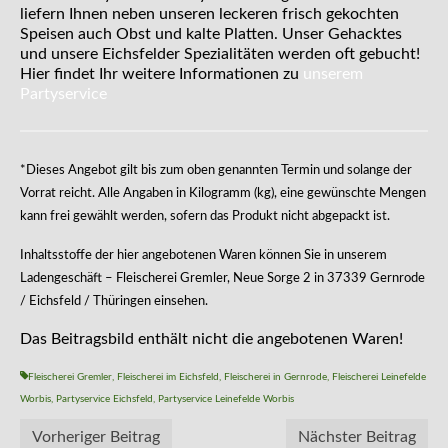
liefern Ihnen neben unseren leckeren frisch gekochten
Speisen auch Obst und kalte Platten. Unser Gehacktes
und unsere Eichsfelder Spezialitäten werden oft gebucht!
Hier findet Ihr weitere Informationen zu
unserem
Partyservice
*Dieses Angebot gilt bis zum oben genannten Termin und solange der
Vorrat reicht. Alle Angaben in Kilogramm (kg), eine gewünschte Mengen
kann frei gewählt werden, sofern das Produkt nicht abgepackt ist.
Inhaltsstoffe der hier angebotenen Waren können Sie in unserem
Ladengeschäft – Fleischerei Gremler, Neue Sorge 2 in 37339 Gernrode
/ Eichsfeld / Thüringen einsehen.
Das Beitragsbild enthält nicht die angebotenen Waren!
Fleischerei Gremler
,
Fleischerei im Eichsfeld
,
Fleischerei in Gernrode
,
Fleischerei Leinefelde
Worbis
,
Partyservice Eichsfeld
,
Partyservice Leinefelde Worbis
Vorheriger Beitrag
Nächster Beitrag