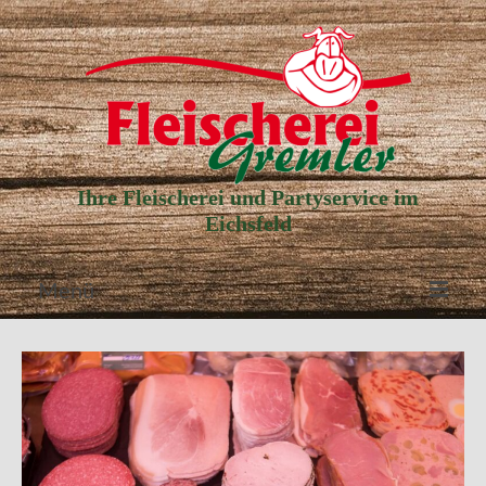
Ihre Fleischerei und Partyservice im
Eichsfeld
Menü
Aktuelle Angebote
Unser Partyservice
Unser Laden
Unsere Geschichte