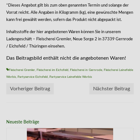
*Dieses Angebot gilt bis zum oben genannten Termin und solange der
Vorrat reicht. Alle Angaben in Kilogramm (kg), eine gewünschte Mengen
kann frei gewählt werden, sofern das Produkt nicht abgepackt ist.
Inhaltsstoffe der hier angebotenen Waren können Sie in unserem
Ladengeschäft – Fleischerei Gremler, Neue Sorge 2 in 37339 Gernrode
/ Eichsfeld / Thüringen einsehen.
Das Beitragsbild enthält nicht die angebotenen Waren!
Fleischerei Gremler
,
Fleischerei im Eichsfeld
,
Fleischerei in Gernrode
,
Fleischerei Leinefelde
Worbis
,
Partyservice Eichsfeld
,
Partyservice Leinefelde Worbis
Vorheriger Beitrag
Nächster Beitrag
Neueste Beiträge