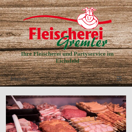
Ihre Fleischerei und Partyservice im
Eichsfeld
Menü
Aktuelle Angebote
Unser Partyservice
Unser Laden
Unsere Geschichte