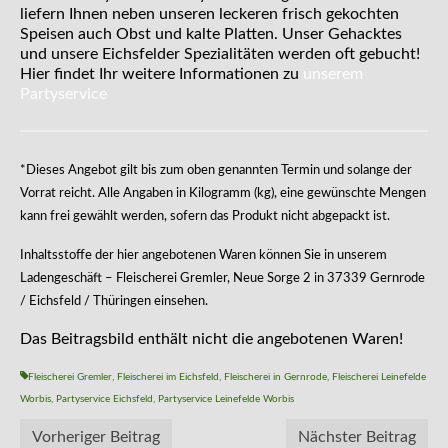
liefern Ihnen neben unseren leckeren frisch gekochten
Speisen auch Obst und kalte Platten. Unser Gehacktes
und unsere Eichsfelder Spezialitäten werden oft gebucht!
Hier findet Ihr weitere Informationen zu
unserem
Partyservice
*Dieses Angebot gilt bis zum oben genannten Termin und solange der
Vorrat reicht. Alle Angaben in Kilogramm (kg), eine gewünschte Mengen
kann frei gewählt werden, sofern das Produkt nicht abgepackt ist.
Inhaltsstoffe der hier angebotenen Waren können Sie in unserem
Ladengeschäft – Fleischerei Gremler, Neue Sorge 2 in 37339 Gernrode
/ Eichsfeld / Thüringen einsehen.
Das Beitragsbild enthält nicht die angebotenen Waren!
Fleischerei Gremler
,
Fleischerei im Eichsfeld
,
Fleischerei in Gernrode
,
Fleischerei Leinefelde
Worbis
,
Partyservice Eichsfeld
,
Partyservice Leinefelde Worbis
Vorheriger Beitrag
Nächster Beitrag