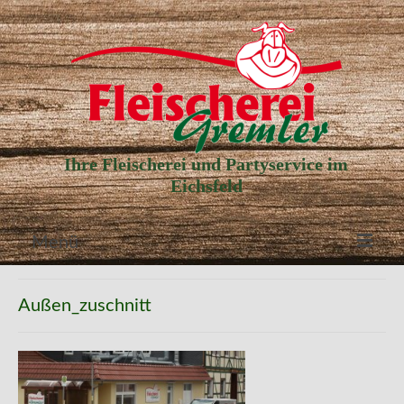
Ihre Fleischerei und Partyservice im
Eichsfeld
Menü
Aktuelle Angebote
Außen_zuschnitt
Unser Partyservice
Unser Laden
Unsere Geschichte