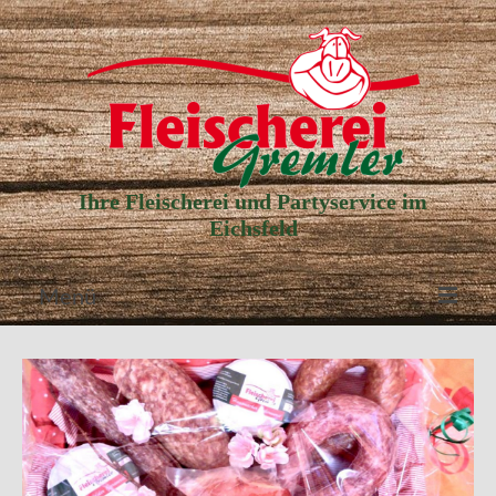
Ihre Fleischerei und Partyservice im
Eichsfeld
Menü
Aktuelle Angebote
Unser Partyservice
Unser Laden
Unsere Geschichte