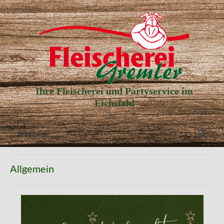
Ihre Fleischerei und Partyservice im
Eichsfeld
Menü
Aktuelle Angebote
Allgemein
Unser Partyservice
Unser Laden
Unsere Geschichte