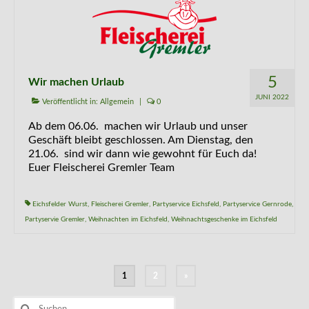
5
Wir machen Urlaub
JUNI 2022
Veröffentlicht in:
Allgemein
|
0
Ab dem 06.06. machen wir Urlaub und unser
Geschäft bleibt geschlossen. Am Dienstag, den
21.06. sind wir dann wie gewohnt für Euch da!
Euer Fleischerei Gremler Team
Eichsfelder Wurst
,
Fleischerei Gremler
,
Partyservice Eichsfeld
,
Partyservice Gernrode
,
Partyservie Gremler
,
Weihnachten im Eichsfeld
,
Weihnachtsgeschenke im Eichsfeld
Seitennummerierung
1
2
»
der
Beiträge
Suchen