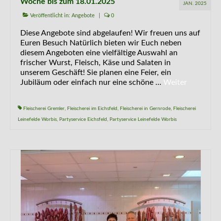
Woche bis zum 18.01.2025
JAN. 2025
Veröffentlicht in:
Angebote
|
0
Diese Angebote sind abgelaufen! Wir freuen uns auf
Euren Besuch Natürlich bieten wir Euch neben
diesem Angeboten eine vielfältige Auswahl an
frischer Wurst, Fleisch, Käse und Salaten in
unserem Geschäft! Sie planen eine Feier, ein
Jubiläum oder einfach nur eine schöne …
Weiter
Fleischerei Gremler
,
Fleischerei im Eichsfeld
,
Fleischerei in Gernrode
,
Fleischerei
Leinefelde Worbis
,
Partyservice Eichsfeld
,
Partyservice Leinefelde Worbis