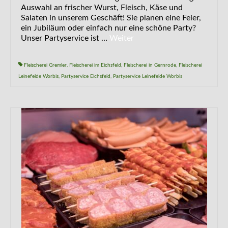
Auswahl an frischer Wurst, Fleisch, Käse und
Salaten in unserem Geschäft! Sie planen eine Feier,
ein Jubiläum oder einfach nur eine schöne Party?
Unser Partyservice ist …
Weiter
Fleischerei Gremler
,
Fleischerei im Eichsfeld
,
Fleischerei in Gernrode
,
Fleischerei
Leinefelde Worbis
,
Partyservice Eichsfeld
,
Partyservice Leinefelde Worbis