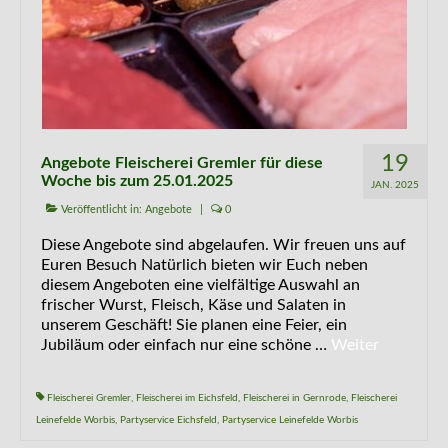
19
Angebote Fleischerei Gremler für diese
Woche bis zum 25.01.2025
JAN. 2025
Veröffentlicht in:
Angebote
|
0
Diese Angebote sind abgelaufen. Wir freuen uns auf
Euren Besuch Natürlich bieten wir Euch neben
diesem Angeboten eine vielfältige Auswahl an
frischer Wurst, Fleisch, Käse und Salaten in
unserem Geschäft! Sie planen eine Feier, ein
Jubiläum oder einfach nur eine schöne …
Weiter
Fleischerei Gremler
,
Fleischerei im Eichsfeld
,
Fleischerei in Gernrode
,
Fleischerei
Leinefelde Worbis
,
Partyservice Eichsfeld
,
Partyservice Leinefelde Worbis