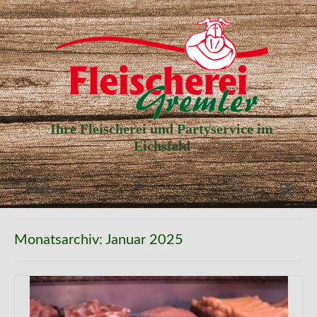
Ihre Fleischerei und Partyservice im
Eichsfeld
Menü
Aktuelle Angebote
Monatsarchiv: Januar 2025
Unser Partyservice
Unser Laden
Unsere Geschichte