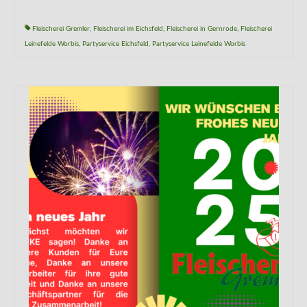
Fleischerei Gremler
,
Fleischerei im Eichsfeld
,
Fleischerei in Gernrode
,
Fleischerei
Leinefelde Worbis
,
Partyservice Eichsfeld
,
Partyservice Leinefelde Worbis