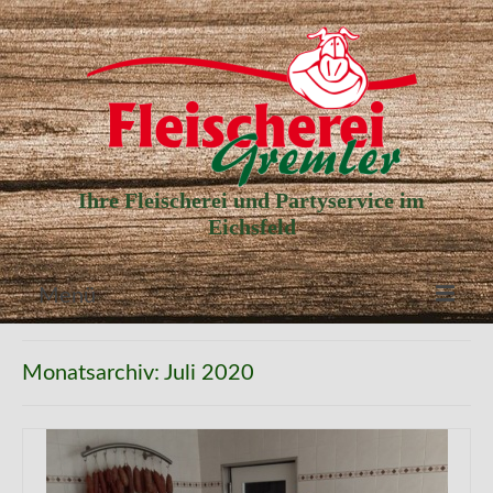
Ihre Fleischerei und Partyservice im
Eichsfeld
Menü
Aktuelle Angebote
Monatsarchiv: Juli 2020
Unser Partyservice
Unser Laden
Unsere Geschichte