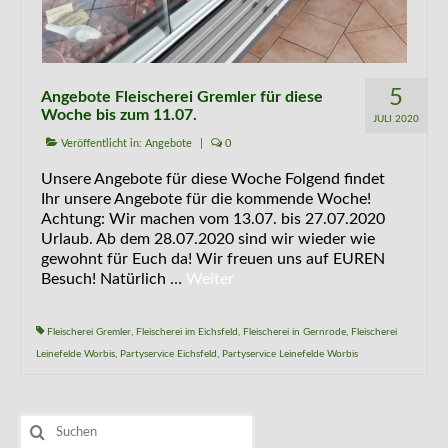
5
Angebote Fleischerei Gremler für diese
Woche bis zum 11.07.
JULI 2020
Veröffentlicht in:
Angebote
|
0
Unsere Angebote für diese Woche Folgend findet
Ihr unsere Angebote für die kommende Woche!
Achtung: Wir machen vom 13.07. bis 27.07.2020
Urlaub. Ab dem 28.07.2020 sind wir wieder wie
gewohnt für Euch da! Wir freuen uns auf EUREN
Besuch! Natürlich …
Weiter
Fleischerei Gremler
,
Fleischerei im Eichsfeld
,
Fleischerei in Gernrode
,
Fleischerei
Leinefelde Worbis
,
Partyservice Eichsfeld
,
Partyservice Leinefelde Worbis
Suchen
nach: