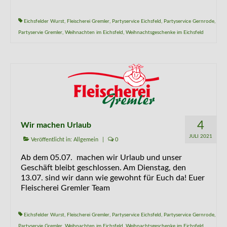
Eichsfelder Wurst
,
Fleischerei Gremler
,
Partyservice Eichsfeld
,
Partyservice Gernrode
,
Partyservie Gremler
,
Weihnachten im Eichsfeld
,
Weihnachtsgeschenke im Eichsfeld
4
Wir machen Urlaub
JULI 2021
Veröffentlicht in:
Allgemein
|
0
Ab dem 05.07. machen wir Urlaub und unser
Geschäft bleibt geschlossen. Am Dienstag, den
13.07. sind wir dann wie gewohnt für Euch da! Euer
Fleischerei Gremler Team
Eichsfelder Wurst
,
Fleischerei Gremler
,
Partyservice Eichsfeld
,
Partyservice Gernrode
,
Partyservie Gremler
,
Weihnachten im Eichsfeld
,
Weihnachtsgeschenke im Eichsfeld