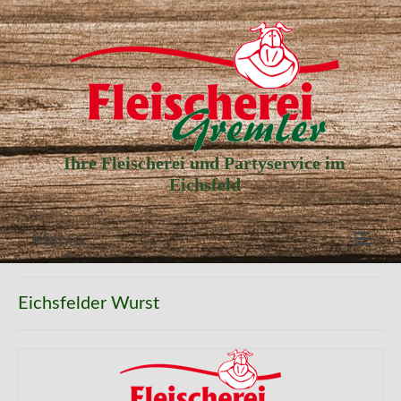
Ihre Fleischerei und Partyservice im
Eichsfeld
Menü
Aktuelle Angebote
Eichsfelder Wurst
Unser Partyservice
Unser Laden
Unsere Geschichte