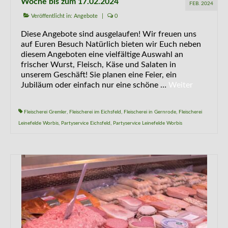
Woche bis zum 17.02.2024
FEB. 2024
Veröffentlicht in:
Angebote
|
0
Diese Angebote sind ausgelaufen! Wir freuen uns
auf Euren Besuch Natürlich bieten wir Euch neben
diesem Angeboten eine vielfältige Auswahl an
frischer Wurst, Fleisch, Käse und Salaten in
unserem Geschäft! Sie planen eine Feier, ein
Jubiläum oder einfach nur eine schöne …
Weiter
Fleischerei Gremler
,
Fleischerei im Eichsfeld
,
Fleischerei in Gernrode
,
Fleischerei
Leinefelde Worbis
,
Partyservice Eichsfeld
,
Partyservice Leinefelde Worbis