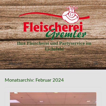
Ihre Fleischerei und Partyservice im
Eichsfeld
Menü
Aktuelle Angebote
Monatsarchiv: Februar 2024
Unser Partyservice
Unser Laden
Unsere Geschichte