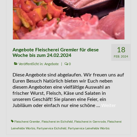
18
Angebote Fleischerei Gremler für diese
Woche bis zum 24.02.2024
FEB. 2024
Veröffentlicht in:
Angebote
|
0
Diese Angebote sind abgelaufen. Wir freuen uns auf
Euren Besuch Natürlich bieten wir Euch neben
diesem Angeboten eine vielfältige Auswahl an
frischer Wurst, Fleisch, Käse und Salaten in
unserem Geschäft! Sie planen eine Feier, ein
Jubiläum oder einfach nur eine schöne …
Weiter
Fleischerei Gremler
,
Fleischerei im Eichsfeld
,
Fleischerei in Gernrode
,
Fleischerei
Leinefelde Worbis
,
Partyservice Eichsfeld
,
Partyservice Leinefelde Worbis