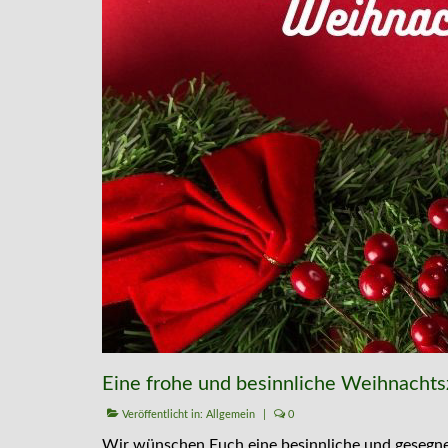
Eine frohe und besinnliche Weihnachts
Veröffentlicht in:
Allgemein
|
0
Wir wünschen Euch eine besinnliche und gesegne