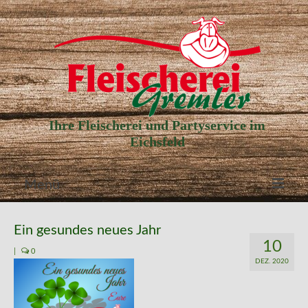
Ihre Fleischerei und Partyservice im
Eichsfeld
Menü
Aktuelle Angebote
Ein gesundes neues Jahr
10
Unser Partyservice
|
0
DEZ. 2020
Unser Laden
Unsere Geschichte