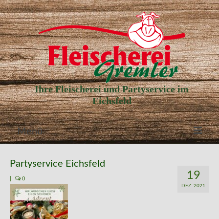
Ihre Fleischerei und Partyservice im
Eichsfeld
Menü
Aktuelle Angebote
Partyservice Eichsfeld
19
Unser Partyservice
|
0
DEZ. 2021
Unser Laden
Unsere Geschichte