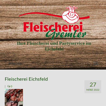
Ihre Fleischerei und Partyservice im
Eichsfeld
Menü
Aktuelle Angebote
Fleischerei Eichsfeld
27
Unser Partyservice
|
0
MÄRZ 2022
Unser Laden
Unsere Geschichte